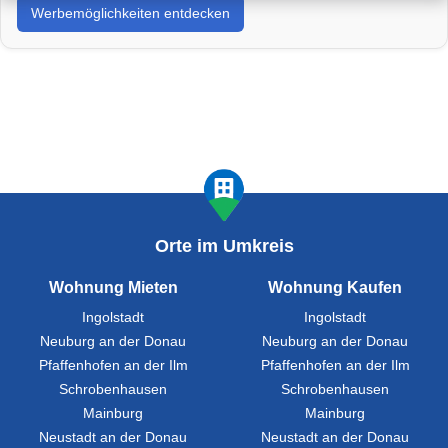
Werbemöglichkeiten entdecken
Umzug an – zum Beispiel
Finanzierung
,
Umzug
,
Versicherung
,
Handwerk wie Maler oder Installateur
,
Energieberatung
,
oder andere Services? Ergänzend zu
Ihrem Brancheneintrag können Sie sich mit gezielter
Werbung direkt im Immobilienumfeld präsentieren.
Platzieren Sie Ihre Marke dort, wo Mieter und Käufer aktiv
suchen – und gewinnen Sie neue Kunden in Ihrer
Zielregion.
Orte im Umkreis
Wohnung Mieten
Wohnung Kaufen
Ingolstadt
Ingolstadt
Neuburg an der Donau
Neuburg an der Donau
Pfaffenhofen an der Ilm
Pfaffenhofen an der Ilm
Schrobenhausen
Schrobenhausen
Mainburg
Mainburg
Neustadt an der Donau
Neustadt an der Donau