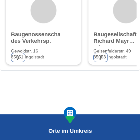
Baugenossenschaft
Baugesellschaft
des Verkehrsp.
Richard Mayr
mbH
Gewoldstr. 16
Geisenfelderstr. 49
85051 Ingolstadt
85053 Ingolstadt
❯
❯
Orte im Umkreis