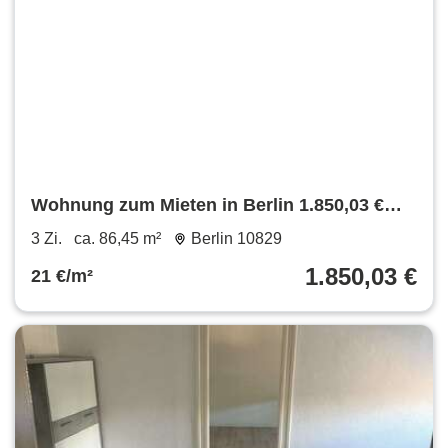
Wohnung zum Mieten in Berlin 1.850,03 €
86.45 m²
3 Zi.
ca. 86,45 m²
Berlin 10829
1.850,03 €
21 €/m²