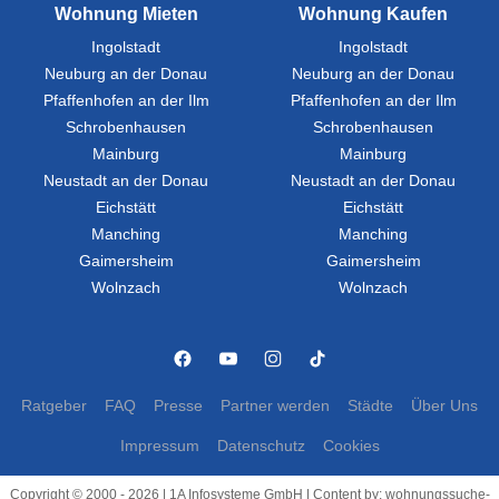
Wohnung Mieten
Wohnung Kaufen
Ingolstadt
Ingolstadt
Neuburg an der Donau
Neuburg an der Donau
Pfaffenhofen an der Ilm
Pfaffenhofen an der Ilm
Schrobenhausen
Schrobenhausen
Mainburg
Mainburg
Neustadt an der Donau
Neustadt an der Donau
Eichstätt
Eichstätt
Manching
Manching
Gaimersheim
Gaimersheim
Wolnzach
Wolnzach
Ratgeber
FAQ
Presse
Partner werden
Städte
Über Uns
Impressum
Datenschutz
Cookies
Copyright © 2000 - 2026 | 1A Infosysteme GmbH | Content by: wohnungssuche-