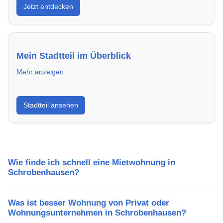
Jetzt entdecken
modern, energieeffizient und sofort bezugsfertig.
Mein Stadtteil im Überblick
Mehr anzeigen
Erfahre mehr über deinen Stadtteil in
Stadtteil ansehen
Schrobenhausen: Lebensqualität,
Verkehrsanbindung, Schulen, Freizeitmöglichkeiten
und Mietpreise.
Wie finde ich schnell eine Mietwohnung in
Schrobenhausen?
Was ist besser Wohnung von Privat oder
Wohnungsunternehmen in Schrobenhausen?