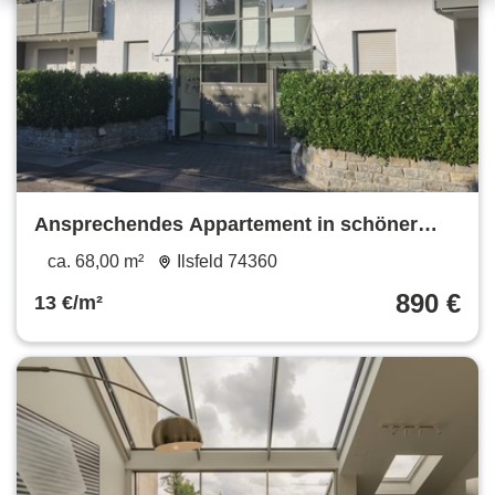
Ansprechendes Appartement in schöner
Wohnlage
ca. 68,00 m²
Ilsfeld 74360
890 €
13 €/m²