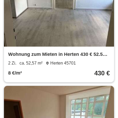
Wohnung zum Mieten in Herten 430 € 52.57
m²
2 Zi.
ca. 52,57 m²
Herten 45701
430 €
8 €/m²