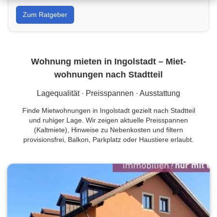
Von Wandfarbe bis Sanierung: Tipps, Kostenrahmen
Zum Ratgeber
und Handwerkersuche in Ingolstadt für dein Projekt.
Wohnung mieten in Ingolstadt – Miet­
wohnungen nach Stadtteil
Lagequalität · Preisspannen · Ausstattung
Finde Mietwohnungen in Ingolstadt gezielt nach Stadtteil
und ruhiger Lage. Wir zeigen aktuelle Preisspannen
(Kaltmiete), Hinweise zu Nebenkosten und filtern
provisionsfrei, Balkon, Parkplatz oder Haustiere erlaubt.