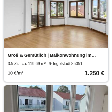
Groß & Gemütlich | Balkonwohnung im
ruhigen Zuchering
3.5 Zi.
ca. 119,69 m²
Ingolstadt 85051
1.250 €
10 €/m²