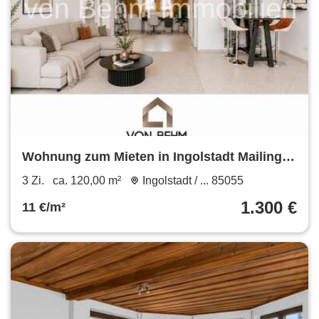
Wohnung zum Mieten in Ingolstadt Mailing
1.300 € 120 m²
3 Zi.
ca. 120,00 m²
Ingolstadt / ... 85055
1.300 €
11 €/m²