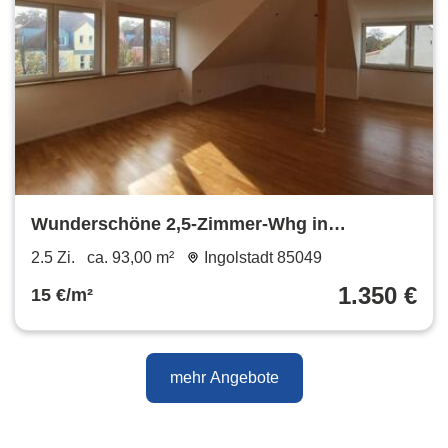
Wunderschöne 2,5-Zimmer-Whg in
Ingolstadt, nahe Zentrum
2.5 Zi.
ca. 93,00 m²
Ingolstadt 85049
1.350 €
15 €/m²
mehr Angebote