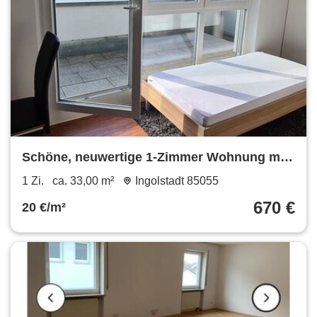
Schöne, neuwertige 1-Zimmer Wohnung mit
SW Dachterrasse und EBK in Ingolstadt
1 Zi.
ca. 33,00 m²
Ingolstadt 85055
670 €
20 €/m²