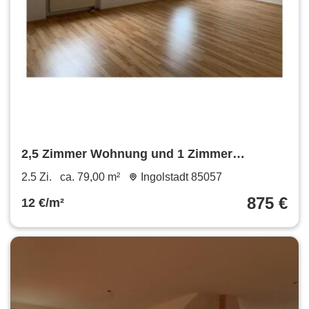
2,5 Zimmer Wohnung und 1 Zimmer
Wohnung in Böhmfeld
2.5 Zi.
ca. 79,00 m²
Ingolstadt 85057
875 €
12 €/m²