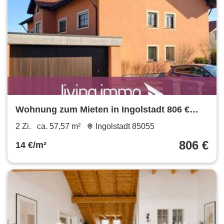
Wohnung zum Mieten in Ingolstadt 806 €
57.57 m²
2 Zi.
ca. 57,57 m²
Ingolstadt 85055
806 €
14 €/m²