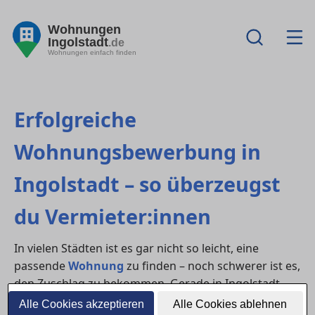
Wohnungen
Ingolstadt
.de
Wohnungen einfach finden
Erfolgreiche
Wohnungsbewerbung in
Ingolstadt – so überzeugst
du Vermieter:innen
In vielen Städten ist es gar nicht so leicht, eine
passende
Wohnung
zu finden – noch schwerer ist es,
den Zuschlag zu bekommen. Gerade in Ingolstadt
gehört häufig zu den Regionen mit hoher Nachfrage.
Alle Cookies akzeptieren
Alle Cookies ablehnen