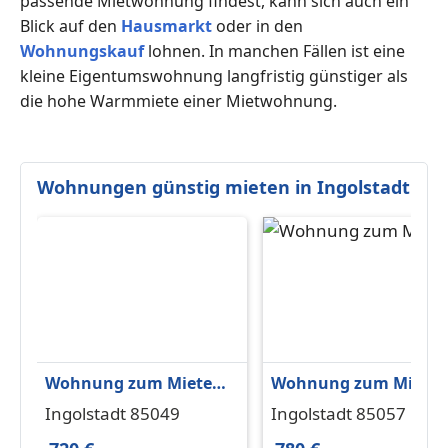
passende Mietwohnung findest, kann sich auch ein
Blick auf den
Hausmarkt
oder in den
Wohnungskauf
lohnen. In manchen Fällen ist eine
kleine Eigentumswohnung langfristig günstiger als
die hohe Warmmiete einer Mietwohnung.
Wohnungen günstig mieten in Ingolstadt
Wohnung zum Mieten
Wohnung zum Miete
in Ingolstadt 720 € 60
in Ingolstadt 780 € 50
Ingolstadt 85049
Ingolstadt 85057
m²
m²