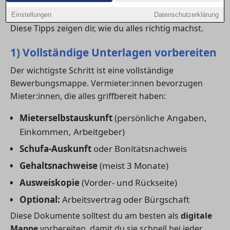
Mit einer professionellen
Wohnungsbewerbung
kannst du dich klar von der Konkurrenz abheben.
Einstellungen
Datenschutzerklärung
Diese Tipps zeigen dir, wie du alles richtig machst.
1) Vollständige Unterlagen vorbereiten
Der wichtigste Schritt ist eine vollständige
Bewerbungsmappe. Vermieter:innen bevorzugen
Mieter:innen, die alles griffbereit haben:
Mieterselbstauskunft
(persönliche Angaben,
Einkommen, Arbeitgeber)
Schufa-Auskunft
oder Bonitätsnachweis
Gehaltsnachweise
(meist 3 Monate)
Ausweiskopie
(Vorder- und Rückseite)
Optional:
Arbeitsvertrag oder Bürgschaft
Diese Dokumente solltest du am besten als
digitale
Mappe
vorbereiten, damit du sie schnell bei jeder