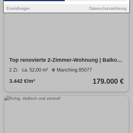
Einstellungen
Datenschutzerklärung
Top renovierte 2-Zimmer-Wohnung | Balkon |
Garten | Garage | EBK
2 Zi.
ca. 52,00 m²
Manching 85077
179.000 €
3.442 €/m²