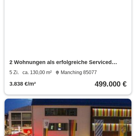
2 Wohnungen als erfolgreiche Serviced
Apartments
5 Zi.
ca. 130,00 m²
Manching 85077
499.000 €
3.838 €/m²