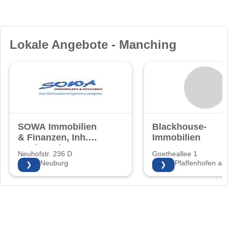
Lokale Angebote - Manching
SOWA Immobilien
Blackhouse-
& Finanzen, Inh.
Immobilien
Sonja Walter
Neuhofstr. 236 D
Goetheallee 1
86633 Neuburg
85276 Pfaffenhofen an 
❯
❯