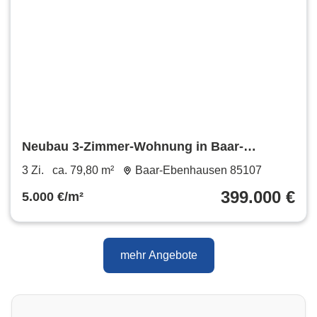
Neubau 3-Zimmer-Wohnung in Baar-
Ebenhausen KFW40 QNG
3 Zi.
ca. 79,80 m²
Baar-Ebenhausen 85107
399.000 €
5.000 €/m²
mehr Angebote