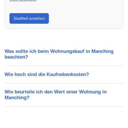
Erfahre mehr über deinen Stadtteil in Manching:
Stadtteil ansehen
Lebensqualität, Verkehrsanbindung, Schulen,
Freizeitmöglichkeiten und Mietpreise.
Was sollte ich beim Wohnungskauf in Manching
beachten?
Wie hoch sind die Kaufnebenkosten?
Wie beurteile ich den Wert einer Wohnung in
Manching?