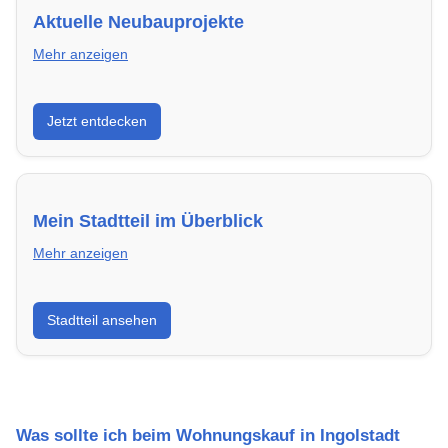
Aktuelle Neubauprojekte
Mehr anzeigen
Entdecke Neubauprojekte in Ingolstadt – modern,
Jetzt entdecken
energieeffizient und sofort bezugsfertig.
Mein Stadtteil im Überblick
Mehr anzeigen
Erfahre mehr über deinen Stadtteil in Ingolstadt:
Stadtteil ansehen
Lebensqualität, Verkehrsanbindung, Schulen,
Freizeitmöglichkeiten und Mietpreise.
Was sollte ich beim Wohnungskauf in Ingolstadt