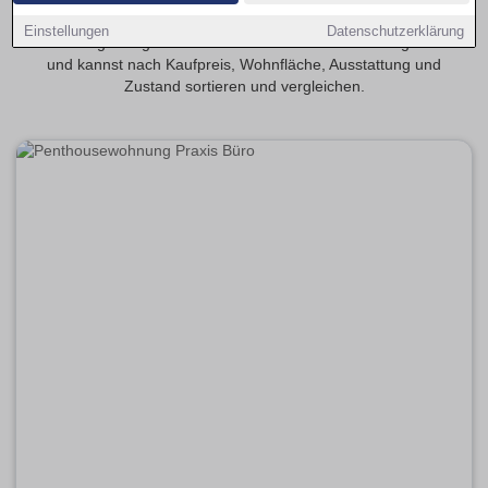
Entdecke 2-Zimmer-Eigentumswohnungen in Ingolstadt. Auf
Einstellungen
Datenschutzerklärung
Wohnungen-Ingolstadt.de findest du aktuelle Kaufangebote
und kannst nach Kaufpreis, Wohnfläche, Ausstattung und
Zustand sortieren und vergleichen.