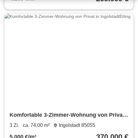
Komfortable 3-Zimmer-Wohnung von Privat
in IngolstadtEtting
3 Zi.
ca. 74,00 m²
Ingolstadt 85055
370.000 €
5.000 €/m²