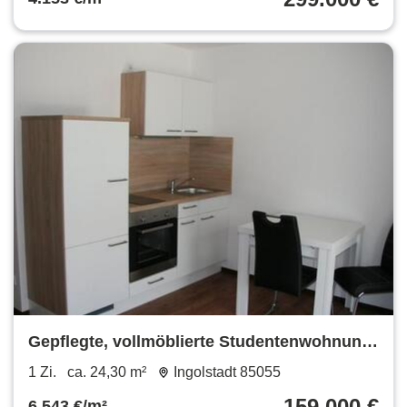
Gepflegte, vollmöblierte Studentenwohnung
Nähe THI
1 Zi.
ca. 24,30 m²
Ingolstadt 85055
159.000 €
6.543 €/m²