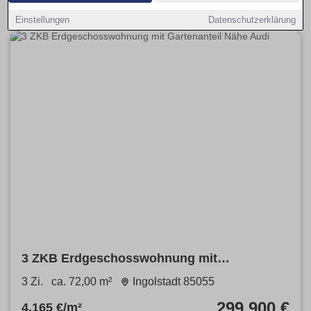
Einstellungen
Datenschutzerklärung
3 ZKB Erdgeschosswohnung mit
Gartenanteil Nähe Audi
3 Zi.
ca. 72,00 m²
Ingolstadt 85055
299.900 €
4.165 €/m²