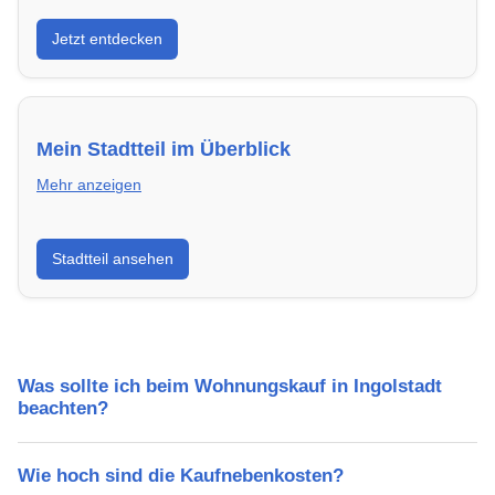
Entdecke Neubauprojekte in Ingolstadt – modern,
Jetzt entdecken
energieeffizient und sofort bezugsfertig.
Mein Stadtteil im Überblick
Mehr anzeigen
Erfahre mehr über deinen Stadtteil in Ingolstadt:
Stadtteil ansehen
Lebensqualität, Verkehrsanbindung, Schulen,
Freizeitmöglichkeiten und Mietpreise.
Was sollte ich beim Wohnungskauf in Ingolstadt
beachten?
Wie hoch sind die Kaufnebenkosten?