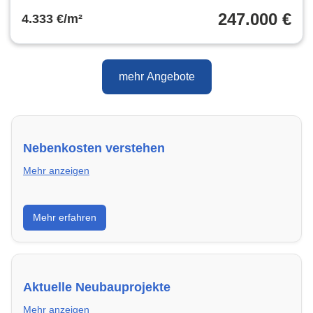
247.000 €
4.333 €/m²
mehr Angebote
Nebenkosten verstehen
Mehr anzeigen
Erfahre, welche Nebenkosten rechtmäßig sind und
Mehr erfahren
wie du deine monatliche Belastung optimieren
kannst.
Aktuelle Neubauprojekte
Mehr anzeigen