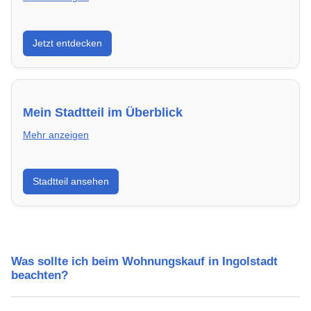
Entdecke Neubauprojekte in Ingolstadt – modern,
Jetzt entdecken
energieeffizient und sofort bezugsfertig.
Mein Stadtteil im Überblick
Mehr anzeigen
Erfahre mehr über deinen Stadtteil in Ingolstadt:
Stadtteil ansehen
Lebensqualität, Verkehrsanbindung, Schulen,
Freizeitmöglichkeiten und Mietpreise.
Was sollte ich beim Wohnungskauf in Ingolstadt
beachten?