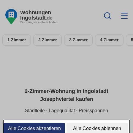
Wohnungen
Ingolstadt
.de
Wohnungen einfach finden
1 Zimmer
2 Zimmer
3 Zimmer
4 Zimmer
2-Zimmer-Wohnung in Ingolstadt
Josephviertel kaufen
Stadtteile · Lagequalität · Preisspannen
Für Single/Paare:
2-Zimmer-ETW in Ingolstadt
Josephviertel
mit Fokus auf
ruhige Lage
und
Alle Cookies akzeptieren
Alle Cookies ablehnen