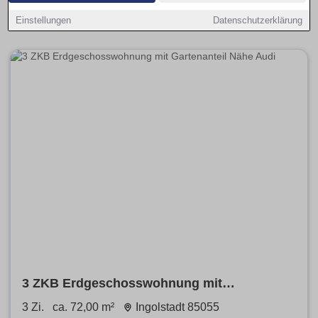
Preisspannen
je Stadtteil. Vergleiche
Neubau
und
Bestand
, priorisiere
provisionsfrei
.
Einstellungen
Datenschutzerklärung
3 ZKB Erdgeschosswohnung mit
Gartenanteil Nähe Audi
3 Zi.
ca. 72,00 m²
Ingolstadt 85055