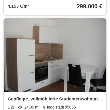
299.000 €
4.153 €/m²
Gepflegte, vollmöblierte Studentenwohnung
Nähe THI
1 Zi.
ca. 24,30 m²
Ingolstadt 85055