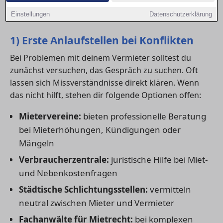
Fragen unterstützen – von der kostenlosen
Einstellungen
Datenschutzerklärung
Erstberatung bis zur anwaltlichen Vertretung.
1) Erste Anlaufstellen bei Konflikten
Bei Problemen mit deinem Vermieter solltest du
zunächst versuchen, das Gespräch zu suchen. Oft
lassen sich Missverständnisse direkt klären. Wenn
das nicht hilft, stehen dir folgende Optionen offen:
Mietervereine:
bieten professionelle Beratung
bei Mieterhöhungen, Kündigungen oder
Mängeln
Verbraucherzentrale:
juristische Hilfe bei Miet-
und Nebenkostenfragen
Städtische Schlichtungsstellen:
vermitteln
neutral zwischen Mieter und Vermieter
Fachanwälte für Mietrecht:
bei komplexen