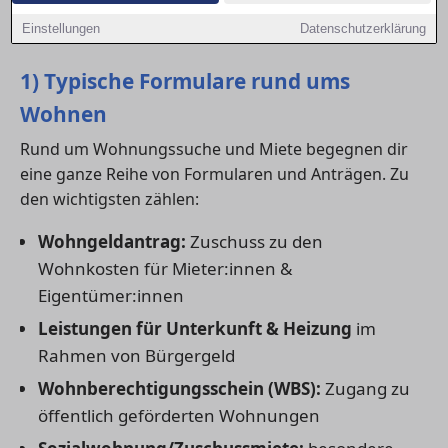
Anträgen und im Kontakt mit Ämtern unterstützen –
Einstellungen
Datenschutzerklärung
damit dein Antrag nicht an Formalitäten scheitert.
1) Typische Formulare rund ums
Wohnen
Rund um Wohnungssuche und Miete begegnen dir
eine ganze Reihe von Formularen und Anträgen. Zu
den wichtigsten zählen:
Wohngeldantrag:
Zuschuss zu den
Wohnkosten für Mieter:innen &
Eigentümer:innen
Leistungen für Unterkunft & Heizung
im
Rahmen von Bürgergeld
Wohnberechtigungsschein (WBS):
Zugang zu
öffentlich geförderten Wohnungen