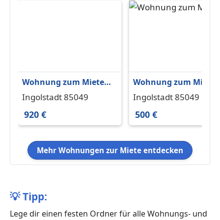
Wohnung zum Mieten
Wohnung zum Miete
in Ingolstadt 920 €
in Ingolstadt 500 € 25
Ingolstadt 85049
Ingolstadt 85049
54.72 m²
m²
920 €
500 €
Mehr Wohnungen zur Miete entdecken
💡
Tipp:
Lege dir einen festen Ordner für alle Wohnungs- und