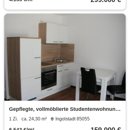
Gepflegte, vollmöblierte Studentenwohnung
Nähe THI
1 Zi.
ca. 24,30 m²
Ingolstadt 85055
159.000 €
6.543 €/m²