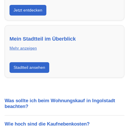
Entdecke Neubauprojekte in Ingolstadt – modern,
Jetzt entdecken
energieeffizient und sofort bezugsfertig.
Mein Stadtteil im Überblick
Mehr anzeigen
Erfahre mehr über deinen Stadtteil in Ingolstadt:
Stadtteil ansehen
Lebensqualität, Verkehrsanbindung, Schulen,
Freizeitmöglichkeiten und Mietpreise.
Was sollte ich beim Wohnungskauf in Ingolstadt
beachten?
Wie hoch sind die Kaufnebenkosten?