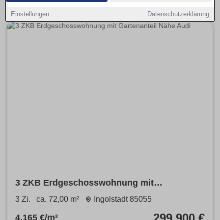
Einstellungen
Datenschutzerklärung
3 ZKB Erdgeschosswohnung mit
Gartenanteil Nähe Audi
3 Zi.
ca. 72,00 m²
Ingolstadt 85055
299.900 €
4.165 €/m²