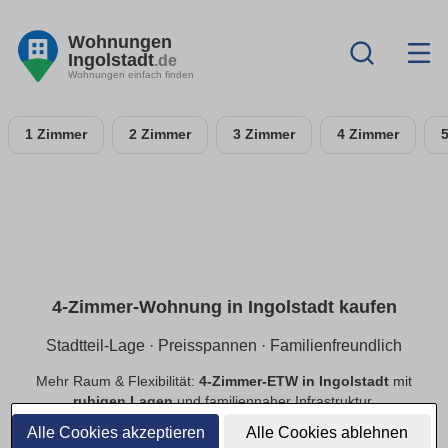
Wohnungen
Ingolstadt
.de
Wohnungen einfach finden
1 Zimmer
2 Zimmer
3 Zimmer
4 Zimmer
4-Zimmer-Wohnung in Ingolstadt kaufen
Stadtteil-Lage · Preisspannen · Familienfreundlich
Mehr Raum & Flexibilität:
4-Zimmer-ETW in Ingolstadt
mit
ruhigen Lagen
und familiennaher Infrastruktur.
Preisspannen
,
provisionsfrei
,
Neubau/Bestand
im
Alle Cookies akzeptieren
Alle Cookies ablehnen
Vergleich.