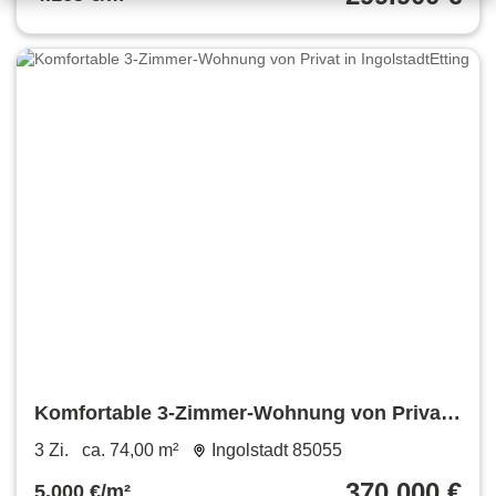
Komfortable 3-Zimmer-Wohnung von Privat
in IngolstadtEtting
3 Zi.
ca. 74,00 m²
Ingolstadt 85055
370.000 €
5.000 €/m²