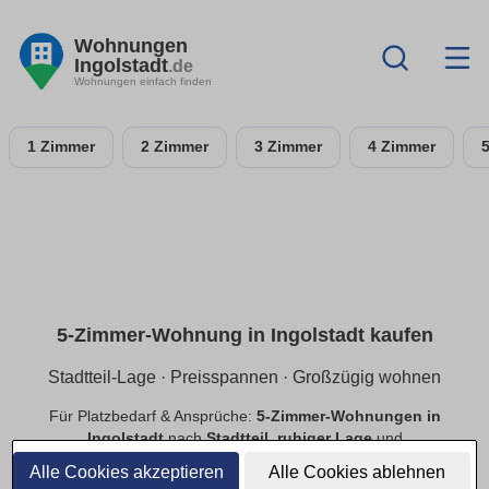
Wohnungen
Ingolstadt
.de
Wohnungen einfach finden
1 Zimmer
2 Zimmer
3 Zimmer
4 Zimmer
5-Zimmer-Wohnung in Ingolstadt kaufen
Stadtteil-Lage · Preisspannen · Großzügig wohnen
Für Platzbedarf & Ansprüche:
5-Zimmer-Wohnungen in
Ingolstadt
nach
Stadtteil
,
ruhiger Lage
und
Preisspannen
. Finde
provisionsfreie
Angebote mit
Alle Cookies akzeptieren
Alle Cookies ablehnen
passender Ausstattung.