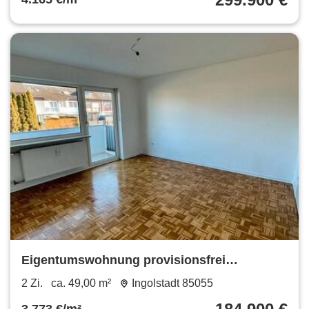
Eigentumswohnung provisionsfrei
einzugsbereit
2 Zi.
ca. 49,00 m²
Ingolstadt 85055