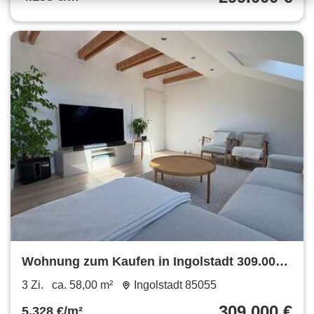
Wohnung zum Kaufen in Ingolstadt 309.000
€ 58 m²
3 Zi.
ca. 58,00 m²
Ingolstadt 85055
309.000 €
5.328 €/m²