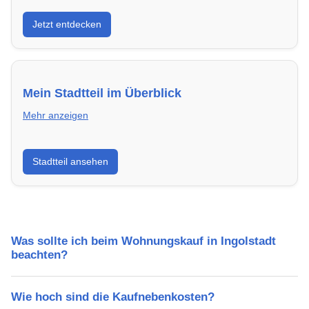
Entdecke Neubauprojekte in Ingolstadt – modern,
Jetzt entdecken
energieeffizient und sofort bezugsfertig.
Mein Stadtteil im Überblick
Mehr anzeigen
Erfahre mehr über deinen Stadtteil in Ingolstadt:
Stadtteil ansehen
Lebensqualität, Verkehrsanbindung, Schulen,
Freizeitmöglichkeiten und Mietpreise.
Was sollte ich beim Wohnungskauf in Ingolstadt
beachten?
Wie hoch sind die Kaufnebenkosten?