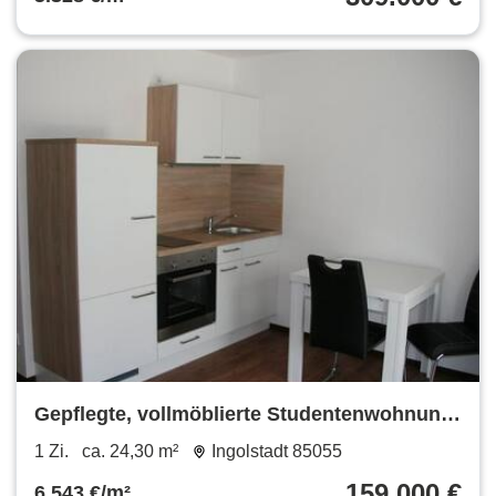
Gepflegte, vollmöblierte Studentenwohnung
Nähe THI
1 Zi.
ca. 24,30 m²
Ingolstadt 85055
159.000 €
6.543 €/m²