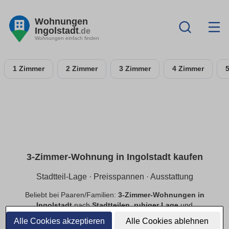
Wohnungen
Ingolstadt
.de
Wohnungen einfach finden
1 Zimmer
2 Zimmer
3 Zimmer
4 Zimmer
3-Zimmer-Wohnung in Ingolstadt kaufen
Stadtteil-Lage · Preisspannen · Ausstattung
Beliebt bei Paaren/Familien:
3-Zimmer-Wohnungen in
Ingolstadt
nach
Stadtteilen
,
ruhiger Lage
und
Preisspannen
. Filtere
Balkon
,
Tiefgarage
,
Aufzug
,
Alle Cookies akzeptieren
Alle Cookies ablehnen
provisionsfrei
.