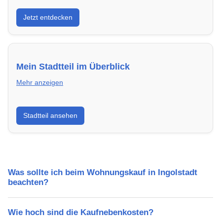
Entdecke Neubauprojekte in Ingolstadt – modern,
Jetzt entdecken
energieeffizient und sofort bezugsfertig.
Mein Stadtteil im Überblick
Mehr anzeigen
Erfahre mehr über deinen Stadtteil in Ingolstadt:
Stadtteil ansehen
Lebensqualität, Verkehrsanbindung, Schulen,
Freizeitmöglichkeiten und Mietpreise.
Was sollte ich beim Wohnungskauf in Ingolstadt
beachten?
Wie hoch sind die Kaufnebenkosten?