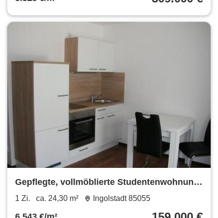
Gepflegte, vollmöblierte Studentenwohnung
Nähe THI
1 Zi.
ca. 24,30 m²
Ingolstadt 85055
159.000 €
6.543 €/m²