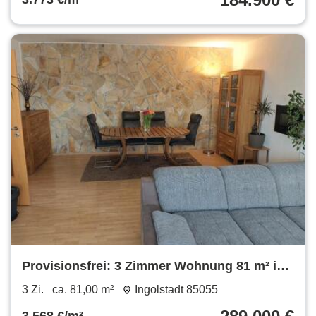
Provisionsfrei: 3 Zimmer Wohnung 81 m² in
Ingolstadt-Audi Nähe
3 Zi.
ca. 81,00 m²
Ingolstadt 85055