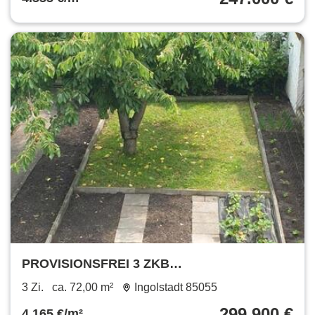
PROVISIONSFREI 3 ZKB
Erdgeschisswohnung mit Garteneinteil
3 Zi.
ca. 72,00 m²
Ingolstadt 85055
299.900 €
4.165 €/m²