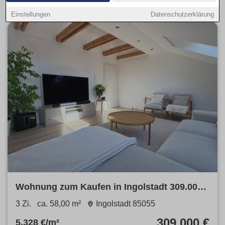
Einstellungen
Datenschutzerklärung
Wohnung zum Kaufen in Ingolstadt 309.000
€ 58 m²
3 Zi.
ca. 58,00 m²
Ingolstadt 85055
309.000 €
5.328 €/m²