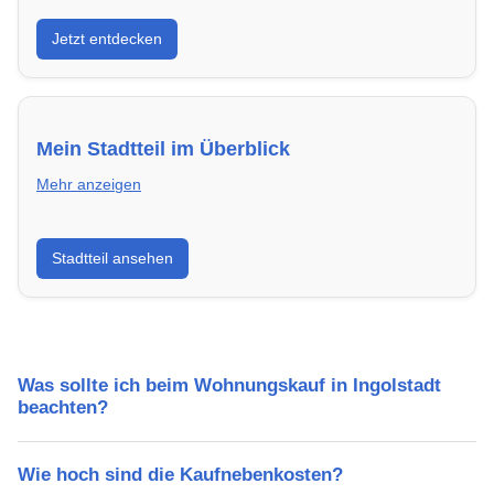
Entdecke Neubauprojekte in Ingolstadt – modern,
Jetzt entdecken
energieeffizient und sofort bezugsfertig.
Mein Stadtteil im Überblick
Mehr anzeigen
Erfahre mehr über deinen Stadtteil in Ingolstadt:
Stadtteil ansehen
Lebensqualität, Verkehrsanbindung, Schulen,
Freizeitmöglichkeiten und Mietpreise.
Was sollte ich beim Wohnungskauf in Ingolstadt
beachten?
Wie hoch sind die Kaufnebenkosten?