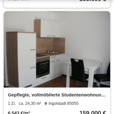
Gepflegte, vollmöblierte Studentenwohnung
Nähe THI
1 Zi.
ca. 24,30 m²
Ingolstadt 85055
159.000 €
6.543 €/m²