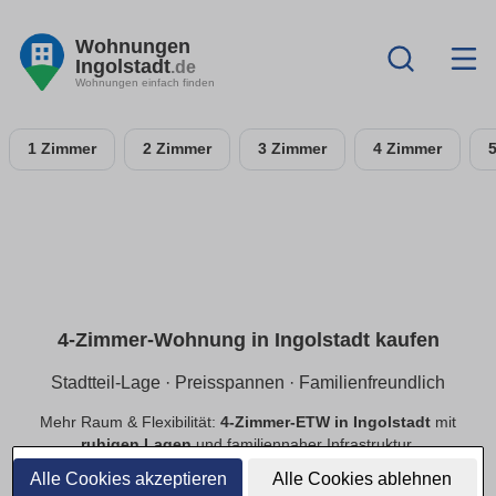
Wohnungen
Ingolstadt
.de
Wohnungen einfach finden
1 Zimmer
2 Zimmer
3 Zimmer
4 Zimmer
4-Zimmer-Wohnung in Ingolstadt kaufen
Stadtteil-Lage · Preisspannen · Familienfreundlich
Mehr Raum & Flexibilität:
4-Zimmer-ETW in Ingolstadt
mit
ruhigen Lagen
und familiennaher Infrastruktur.
Preisspannen
,
provisionsfrei
,
Neubau/Bestand
im
Alle Cookies akzeptieren
Alle Cookies ablehnen
Vergleich.