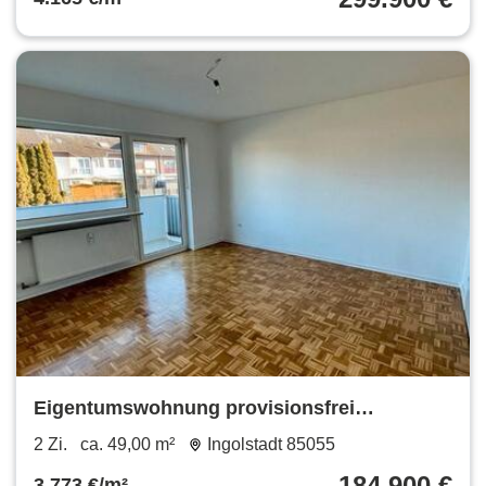
Eigentumswohnung provisionsfrei
einzugsbereit
2 Zi.
ca. 49,00 m²
Ingolstadt 85055
184.900 €
3.773 €/m²