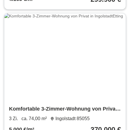
Komfortable 3-Zimmer-Wohnung von Privat
in IngolstadtEtting
3 Zi.
ca. 74,00 m²
Ingolstadt 85055
370.000 €
5.000 €/m²