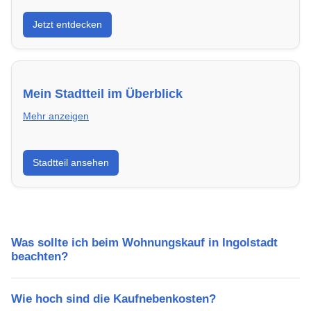
Entdecke Neubauprojekte in Ingolstadt – modern,
Jetzt entdecken
energieeffizient und sofort bezugsfertig.
Mein Stadtteil im Überblick
Mehr anzeigen
Erfahre mehr über deinen Stadtteil in Ingolstadt:
Stadtteil ansehen
Lebensqualität, Verkehrsanbindung, Schulen,
Freizeitmöglichkeiten und Mietpreise.
Was sollte ich beim Wohnungskauf in Ingolstadt
beachten?
Wie hoch sind die Kaufnebenkosten?