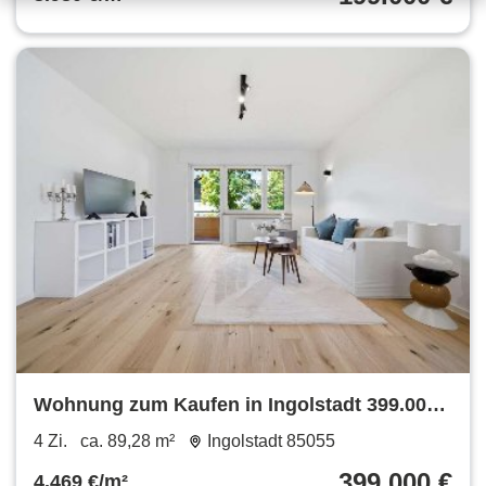
Wohnung zum Kaufen in Ingolstadt 399.000
€ 89.28 m²
4 Zi.
ca. 89,28 m²
Ingolstadt 85055
399.000 €
4.469 €/m²