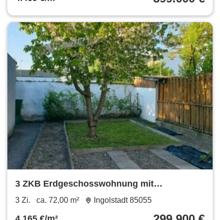
3 ZKB Erdgeschosswohnung mit
Gartenanteil Nähe Audi
3 Zi.
ca. 72,00 m²
Ingolstadt 85055
299.900 €
4.165 €/m²