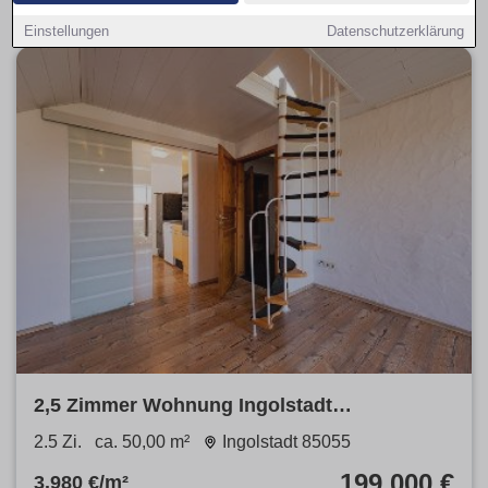
Einstellungen
Datenschutzerklärung
2,5 Zimmer Wohnung Ingolstadt
Unterhaunstadt
2.5 Zi.
ca. 50,00 m²
Ingolstadt 85055
199.000 €
3.980 €/m²