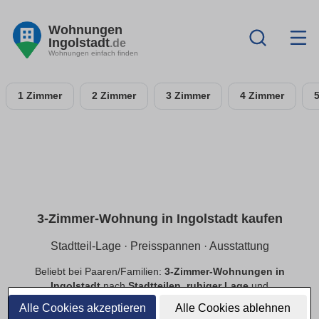
Wohnungen
Ingolstadt
.de
Wohnungen einfach finden
1 Zimmer
2 Zimmer
3 Zimmer
4 Zimmer
3-Zimmer-Wohnung in Ingolstadt kaufen
Stadtteil-Lage · Preisspannen · Ausstattung
Beliebt bei Paaren/Familien:
3-Zimmer-Wohnungen in
Ingolstadt
nach
Stadtteilen
,
ruhiger Lage
und
Preisspannen
. Filtere
Balkon
,
Tiefgarage
,
Aufzug
,
Alle Cookies akzeptieren
Alle Cookies ablehnen
provisionsfrei
.