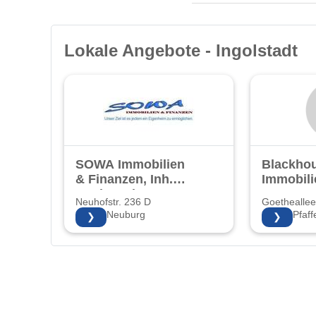
Lokale Angebote - Ingolstadt
SOWA Immobilien
Blackho
& Finanzen, Inh.
Immobili
Sonja Walter
Neuhofstr. 236 D
Goetheallee
86633 Neuburg
85276 Pfaff
❯
❯