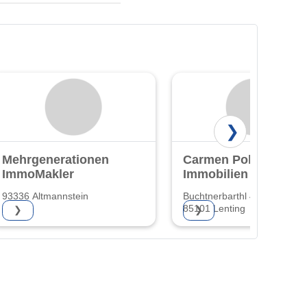
❯
Mehrgenerationen
Carmen Pohl
ImmoMakler
Immobilien
93336 Altmannstein
Buchtnerbarthl 4 a
85101 Lenting
❯
❯