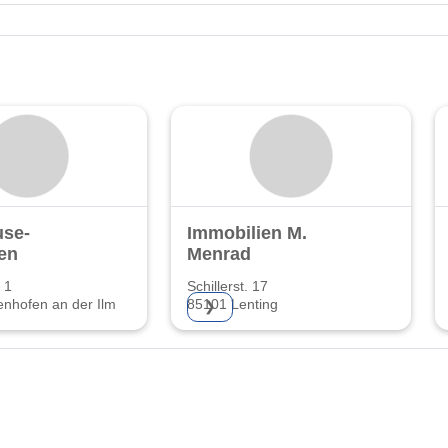
use-
Immobilien M.
en
Menrad
 1
Schillerst. 17
enhofen an der Ilm
85101 Lenting
❯