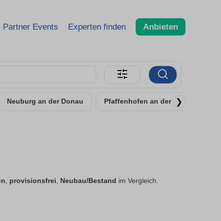
Partner Events
Experten finden
Anbieten
❯
Neuburg an der Donau
Pfaffenhofen an der Ilm
Schr
en
,
provisionsfrei
,
Neubau/Bestand
im Vergleich.