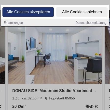
Alle Cookies akzeptieren
Alle Cookies ablehnen
Einstellungen
Datenschutzerklärung
DONAU SIDE: Modernes Studio Apartment
mit Fitnessstudio & Co-Working
1 Zi.
ca. 32,00 m²
Ingolstadt 85055
€
650 €
20 €/m²