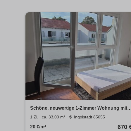
Schöne, neuwertige 1-Zimmer Wohnung mit
SW Dachterrasse und EBK in Ingolstadt
1 Zi.
ca. 33,00 m²
Ingolstadt 85055
670 
20 €/m²