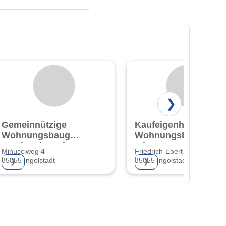
❯
Gemeinnützige
Kaufeigenheime
Wohnungsbaugesellschaft
Wohnungsbaugesells
Ingolstadt GmbH
mbH
Minucciweg 4
Friedrich-Ebert-Str. 36
85055 Ingolstadt
85055 Ingolstadt
❯
❯