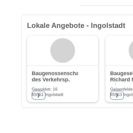
Lokale Angebote - Ingolstadt
Baugenossenschaft
Baugesel
des Verkehrsp.
Richard 
mbH
Gewoldstr. 16
Geisenfelder
85051 Ingolstadt
85053 Ingol
❯
❯