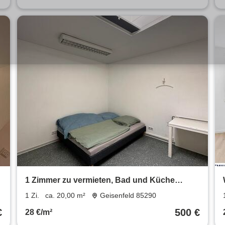
1 Zimmer zu vermieten, Bad und Küche
gemeinschaftlich, WARM
1 Zi.
ca. 20,00 m²
Geisenfeld 85290
€
500 €
28 €/m²