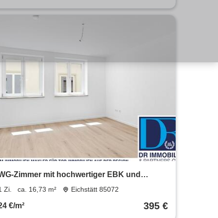
WG-Zimmer mit hochwertiger EBK und
moderner Ausstattung!
1 Zi.
ca. 16,73 m²
Eichstätt 85072
395 €
24 €/m²