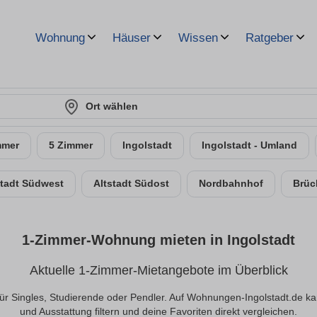
Wohnung
Häuser
Wissen
Ratgeber
Ort wählen
mmer
5 Zimmer
Ingolstadt
Ingolstadt - Umland
stadt Südwest
Altstadt Südost
Nordbahnhof
Brüc
1-Zimmer-Wohnung mieten in Ingolstadt
Aktuelle 1-Zimmer-Mietangebote im Überblick
ür Singles, Studierende oder Pendler. Auf Wohnungen-Ingolstadt.de k
und Ausstattung filtern und deine Favoriten direkt vergleichen.