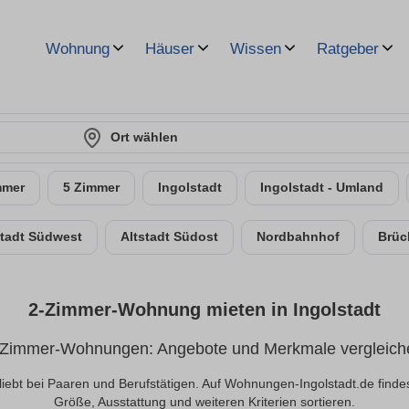
Wohnung
Häuser
Wissen
Ratgeber
Ort wählen
mmer
5 Zimmer
Ingolstadt
Ingolstadt - Umland
stadt Südwest
Altstadt Südost
Nordbahnhof
Brüc
2-Zimmer-Wohnung mieten in Ingolstadt
-Zimmer-Wohnungen: Angebote und Merkmale vergleich
ebt bei Paaren und Berufstätigen. Auf Wohnungen-Ingolstadt.de findes
Größe, Ausstattung und weiteren Kriterien sortieren.