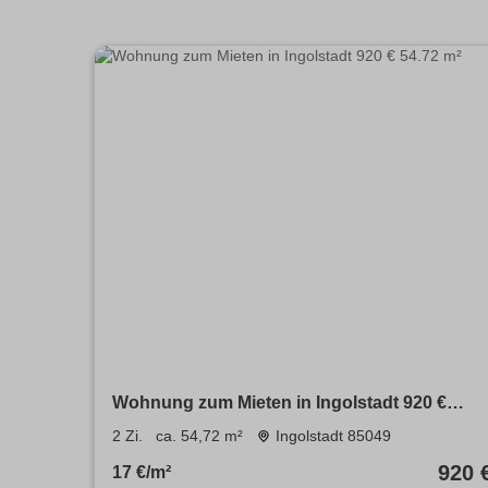
Wohnung zum Mieten in Ingolstadt 920 €
54.72 m²
2 Zi.
ca. 54,72 m²
Ingolstadt 85049
920 
17 €/m²