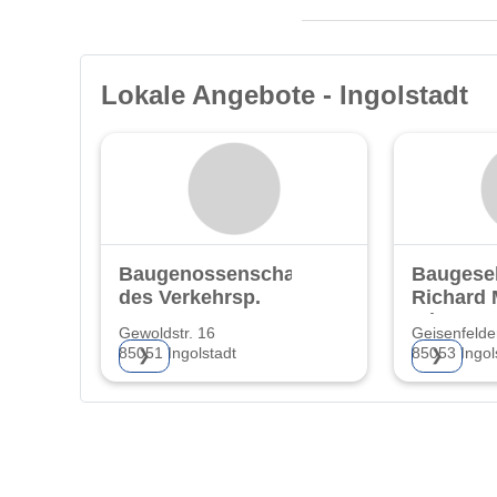
Lokale Angebote - Ingolstadt
Baugenossenschaft
Baugesel
des Verkehrsp.
Richard 
mbH
Gewoldstr. 16
Geisenfelder
85051 Ingolstadt
85053 Ingol
❯
❯