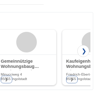
❯
Gemeinnützige
Kaufeigenheime
Wohnungsbaugesellschaft
Wohnungsbaugesells
Ingolstadt GmbH
mbH
Minucciweg 4
Friedrich-Ebert-Str. 36
85055 Ingolstadt
85055 Ingolstadt
❯
❯