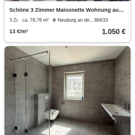
Schöne 3 Zimmer Maisonette Wohnung auf
der Leopoldineninsel mit Blick auf das
3 Zi.
ca. 78,76 m²
Neuburg an de... 86633
Schloss in Neuburg - Ein neues Zuhause von
1.050 €
13 €/m²
SOWA Immobilien und Finanzen Ihr Experte
vor Ort