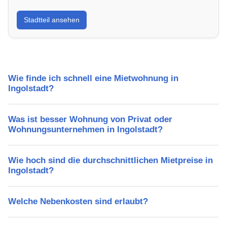
Erfahre mehr über deinen Stadtteil in Ingolstadt:
Stadtteil ansehen
Lebensqualität, Verkehrsanbindung, Schulen,
Freizeitmöglichkeiten und Mietpreise.
Wie finde ich schnell eine Mietwohnung in
Ingolstadt?
Was ist besser Wohnung von Privat oder
Wohnungsunternehmen in Ingolstadt?
Wie hoch sind die durchschnittlichen Mietpreise in
Ingolstadt?
Welche Nebenkosten sind erlaubt?