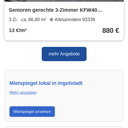
Senioren gerechte 3-Zimmer KFW40
Terrassen Wohnung in Pförring
3 Zi.
ca. 66,40 m²
Altmannstein 93336
880 €
13 €/m²
mehr Angebote
Mietspiegel lokal in Ingolstadt
Mehr anzeigen
Erhalte einen Überblick über die aktuellen Mietpreise
Mietspiegel ansehen
regional in Ingolstadt. So weißt du genau, welche
Miete fair ist und wo sich ein Vergleich lohnt.