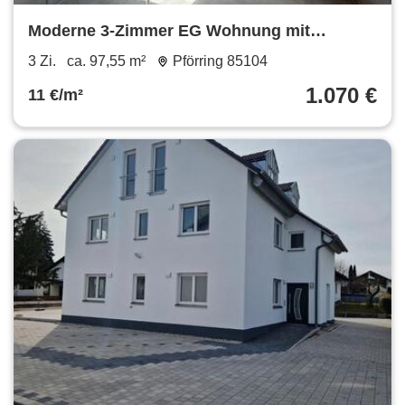
Moderne 3-Zimmer EG Wohnung mit
Terrasse, Tiefgarage und Garten in Pförring
3 Zi.
ca. 97,55 m²
Pförring 85104
1.070 €
11 €/m²