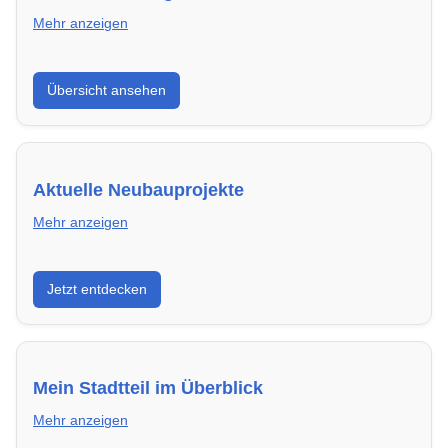
Mehr anzeigen
Hier findest du die wichtigsten Anbieter in Ingolstadt –
Übersicht ansehen
von Genossenschaften bis zu privaten Vermietern.
Aktuelle Neubauprojekte
Mehr anzeigen
Entdecke Neubauprojekte in Ingolstadt – modern,
Jetzt entdecken
energieeffizient und sofort bezugsfertig.
Mein Stadtteil im Überblick
Mehr anzeigen