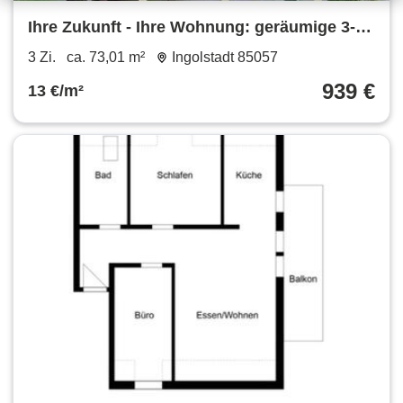
Ihre Zukunft - Ihre Wohnung: geräumige 3-
Zimmer-Wohnung mit Balkon
3 Zi.
ca. 73,01 m²
Ingolstadt 85057
939 €
13 €/m²