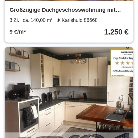
Großzügige Dachgeschosswohnung mit
Charme in ruhiger Lage von Karlshuld
3 Zi.
ca. 140,00 m²
Karlshuld 86668
1.250 €
9 €/m²