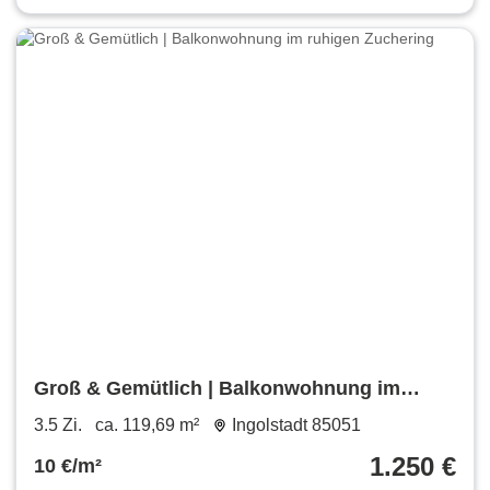
Groß & Gemütlich | Balkonwohnung im
ruhigen Zuchering
3.5 Zi.
ca. 119,69 m²
Ingolstadt 85051
1.250 €
10 €/m²