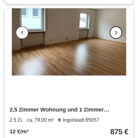
2,5 Zimmer Wohnung und 1 Zimmer
Wohnung in Böhmfeld
2.5 Zi.
ca. 79,00 m²
Ingolstadt 85057
875 €
12 €/m²