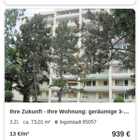
Ihre Zukunft - Ihre Wohnung: geräumige 3-
Zimmer-Wohnung mit Balkon
3 Zi.
ca. 73,01 m²
Ingolstadt 85057
939 €
13 €/m²