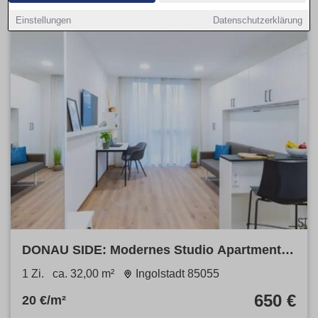
Einstellungen
Datenschutzerklärung
DONAU SIDE: Modernes Studio Apartment
mit Fitnessstudio & Co-Working
1 Zi.
ca. 32,00 m²
Ingolstadt 85055
650 €
20 €/m²