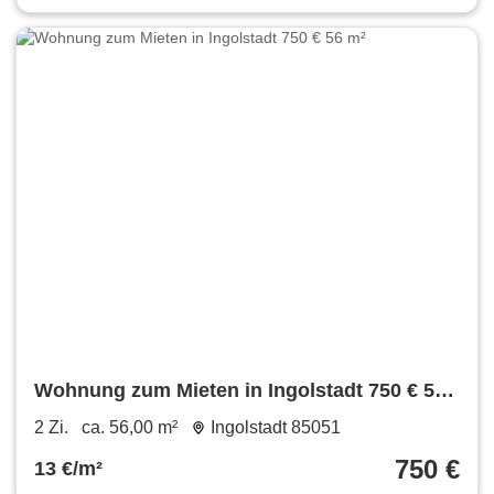
Wohnung zum Mieten in Ingolstadt 750 € 56
m²
2 Zi.
ca. 56,00 m²
Ingolstadt 85051
750 €
13 €/m²