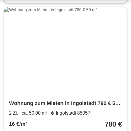
Wohnung zum Mieten in Ingolstadt 780 € 50
m²
2 Zi.
ca. 50,00 m²
Ingolstadt 85057
780 €
16 €/m²