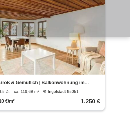
Groß & Gemütlich | Balkonwohnung im
ruhigen Zuchering
3.5 Zi.
ca. 119,69 m²
Ingolstadt 85051
1.250 €
10 €/m²