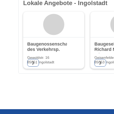
Lokale Angebote - Ingolstadt
Baugenossenschaft
Baugesel
des Verkehrsp.
Richard 
mbH
Gewoldstr. 16
Geisenfelder
85051 Ingolstadt
85053 Ingol
❯
❯