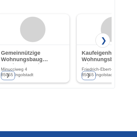
❯
Gemeinnützige
Kaufeigenheime
Wohnungsbaugesellschaft
Wohnungsbaugesells
Ingolstadt GmbH
mbH
Minucciweg 4
Friedrich-Ebert-Str. 36
85055 Ingolstadt
85055 Ingolstadt
❯
❯