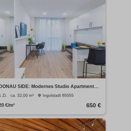
DONAU SIDE: Modernes Studio Apartment
mit Fitnessstudio & Co-Working
1 Zi.
ca. 32,00 m²
Ingolstadt 85055
650 €
20 €/m²