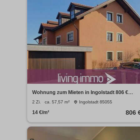
Wohnung zum Mieten in Ingolstadt 806 €
57.57 m²
2 Zi.
ca. 57,57 m²
Ingolstadt 85055
806 
14 €/m²