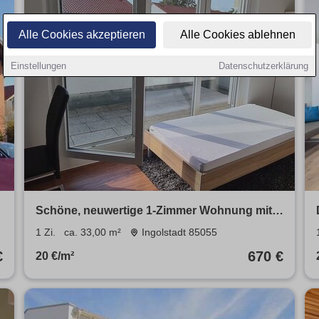
Alle Cookies akzeptieren
Alle Cookies ablehnen
Einstellungen
Datenschutzerklärung
Schöne, neuwertige 1-Zimmer Wohnung mit
SW Dachterrasse und EBK in Ingolstadt
1 Zi.
ca. 33,00 m²
Ingolstadt 85055
€
670 €
20 €/m²