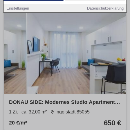
Einstellungen
Datenschutzerklärung
DONAU SIDE: Modernes Studio Apartment
mit Fitnessstudio & Co-Working
1 Zi.
ca. 32,00 m²
Ingolstadt 85055
650 €
20 €/m²