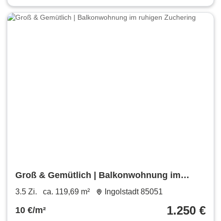
Groß & Gemütlich | Balkonwohnung im
ruhigen Zuchering
3.5 Zi.
ca. 119,69 m²
Ingolstadt 85051
1.250 €
10 €/m²