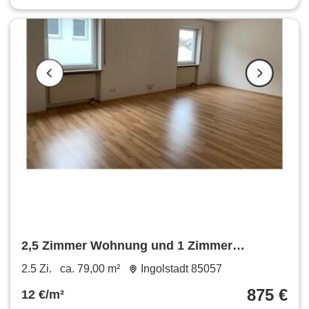
2,5 Zimmer Wohnung und 1 Zimmer
Wohnung in Böhmfeld
2.5 Zi.
ca. 79,00 m²
Ingolstadt 85057
875 €
12 €/m²