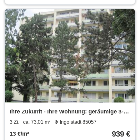
Ihre Zukunft - Ihre Wohnung: geräumige 3-
Zimmer-Wohnung mit Balkon
3 Zi.
ca. 73,01 m²
Ingolstadt 85057
939 €
13 €/m²