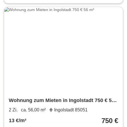
Wohnung zum Mieten in Ingolstadt 750 € 56
m²
2 Zi.
ca. 56,00 m²
Ingolstadt 85051
750 €
13 €/m²