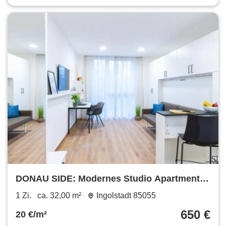
DONAU SIDE: Modernes Studio Apartment
mit Fitnessstudio & Co-Working
1 Zi.
ca. 32,00 m²
Ingolstadt 85055
650 €
20 €/m²