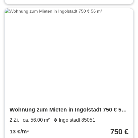
Wohnung zum Mieten in Ingolstadt 750 € 56
m²
2 Zi.
ca. 56,00 m²
Ingolstadt 85051
750 €
13 €/m²