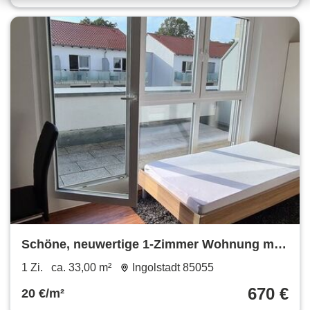
Schöne, neuwertige 1-Zimmer Wohnung mit
SW Dachterrasse und EBK in Ingolstadt
1 Zi.
ca. 33,00 m²
Ingolstadt 85055
670 €
20 €/m²