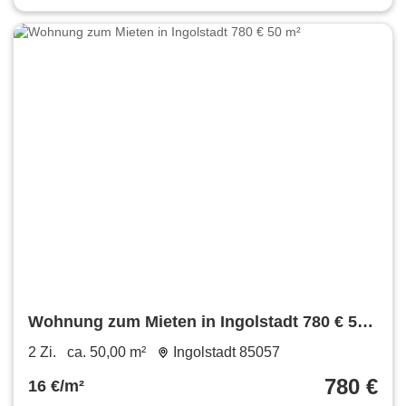
Wohnung zum Mieten in Ingolstadt 780 € 50
m²
2 Zi.
ca. 50,00 m²
Ingolstadt 85057
780 €
16 €/m²