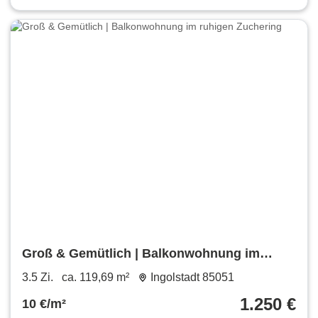
Groß & Gemütlich | Balkonwohnung im
ruhigen Zuchering
3.5 Zi.
ca. 119,69 m²
Ingolstadt 85051
1.250 €
10 €/m²