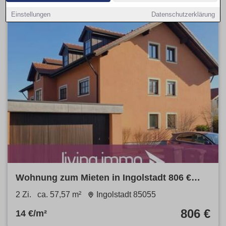
Einstellungen
Datenschutzerklärung
Wohnung zum Mieten in Ingolstadt 806 €
57.57 m²
2 Zi.
ca. 57,57 m²
Ingolstadt 85055
806 €
14 €/m²