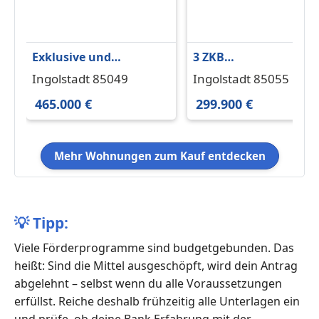
Exklusive und
3 ZKB
neuwertige 3 ZKB
Erdgeschosswohnung
Ingolstadt 85049
Ingolstadt 85055
Wohnung mit großem
mit Gartenanteil Näh
465.000 €
299.900 €
Balkon
Audi
Mehr Wohnungen zum Kauf entdecken
💡
Tipp:
Viele Förderprogramme sind budgetgebunden. Das
heißt: Sind die Mittel ausgeschöpft, wird dein Antrag
abgelehnt – selbst wenn du alle Voraussetzungen
erfüllst. Reiche deshalb frühzeitig alle Unterlagen ein
und prüfe, ob deine Bank Erfahrung mit der