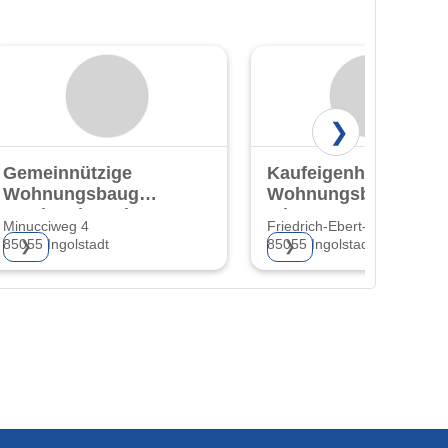
❯
Gemeinnützige
Kaufeigenheime
Wohnungsbaugesellschaft
Wohnungsbaugesells
Ingolstadt GmbH
mbH
Minucciweg 4
Friedrich-Ebert-Str. 36
85055 Ingolstadt
85055 Ingolstadt
❯
❯