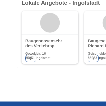
Lokale Angebote - Ingolstadt
Baugenossenschaft
Baugesel
des Verkehrsp.
Richard 
mbH
Gewoldstr. 16
Geisenfelder
85051 Ingolstadt
85053 Ingol
❯
❯