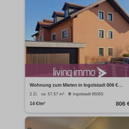
Wohnung zum Mieten in Ingolstadt 806 €
57.57 m²
2 Zi.
ca. 57,57 m²
Ingolstadt 85055
806 
14 €/m²