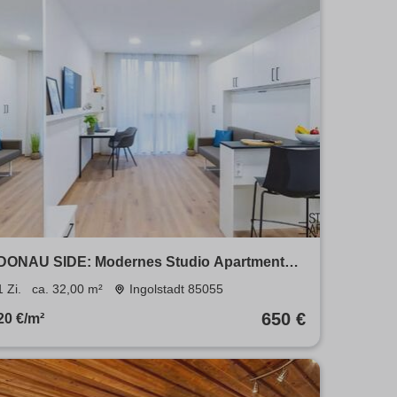
DONAU SIDE: Modernes Studio Apartment
mit Fitnessstudio & Co-Working
1 Zi.
ca. 32,00 m²
Ingolstadt 85055
650 €
20 €/m²