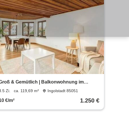
Groß & Gemütlich | Balkonwohnung im
ruhigen Zuchering
3.5 Zi.
ca. 119,69 m²
Ingolstadt 85051
1.250 €
10 €/m²