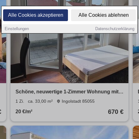
Alle Cookies akzeptieren
Alle Cookies ablehnen
Einstellungen
Datenschutzerklärung
Schöne, neuwertige 1-Zimmer Wohnung mit
SW Dachterrasse und EBK in Ingolstadt
1 Zi.
ca. 33,00 m²
Ingolstadt 85055
€
670 €
20 €/m²