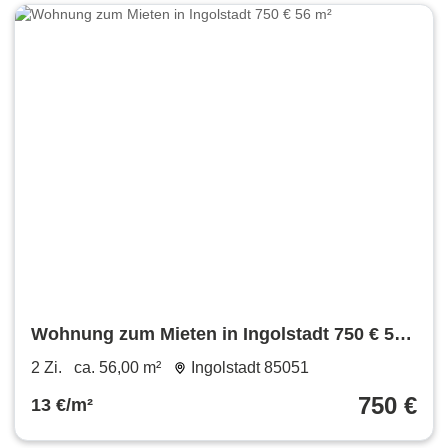
Wohnung zum Mieten in Ingolstadt 750 € 56
m²
2 Zi.
ca. 56,00 m²
Ingolstadt 85051
750 €
13 €/m²