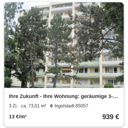
Ihre Zukunft - Ihre Wohnung: geräumige 3-
Zimmer-Wohnung mit Balkon
3 Zi.
ca. 73,01 m²
Ingolstadt 85057
939 €
13 €/m²