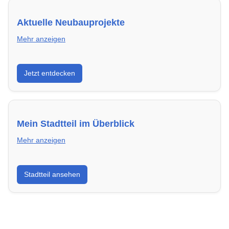
Aktuelle Neubauprojekte
Mehr anzeigen
Entdecke Neubauprojekte in Ingolstadt – modern,
Jetzt entdecken
energieeffizient und sofort bezugsfertig.
Mein Stadtteil im Überblick
Mehr anzeigen
Erfahre mehr über deinen Stadtteil in Ingolstadt:
Stadtteil ansehen
Lebensqualität, Verkehrsanbindung, Schulen,
Freizeitmöglichkeiten und Mietpreise.