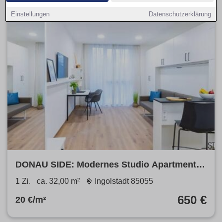
Einstellungen
Datenschutzerklärung
DONAU SIDE: Modernes Studio Apartment
mit Fitnessstudio & Co-Working
1 Zi.
ca. 32,00 m²
Ingolstadt 85055
650 €
20 €/m²