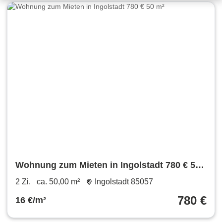
Wohnung zum Mieten in Ingolstadt 780 € 50
m²
2 Zi.
ca. 50,00 m²
Ingolstadt 85057
780 €
16 €/m²