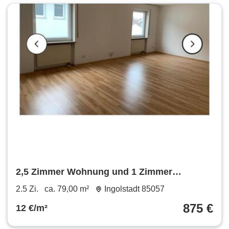
2,5 Zimmer Wohnung und 1 Zimmer
Wohnung in Böhmfeld
2.5 Zi.
ca. 79,00 m²
Ingolstadt 85057
875 €
12 €/m²