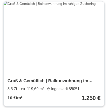
Groß & Gemütlich | Balkonwohnung im
ruhigen Zuchering
3.5 Zi.
ca. 119,69 m²
Ingolstadt 85051
1.250 €
10 €/m²